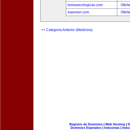
bolsasecologicas.com
Ofert
exponen.com
Ofert
<< Categoria Anterior (Medicina)
Registro de Dominios
|
Web Hosting
|
D
Dominios Expirados
|
Industrias
|
Indu