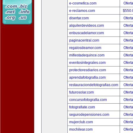
e-cosmetica.com
Ofert
e-reclamos.com
$550.
disertar.com
Ofert
alquilerdevideos.com
Ofert
enbuscadelamor.com
Ofert
paginacentral.com
Ofert
regalosdeamor.com
Ofert
mifiestadequince.com
Ofert
eventosintegrales.com
Ofert
protectoresdiarios.com
Ofert
aprendafotografia.com
Ofert
restauraciondefotografias.com
Ofert
futurosolar.com
Ofert
concursofotografia.com
Ofert
fotografiate.com
Ofert
segurodepensiones.com
Ofert
mujerclub.com
Ofert
mochilear.com
Ofert