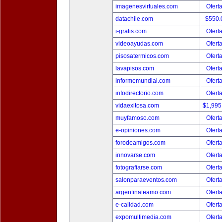
imagenesvirtuales.com
Ofert
datachile.com
$550.
i-gratis.com
Ofert
videoayudas.com
Ofert
pisosatermicos.com
Ofert
lavapisos.com
Ofert
informemundial.com
Ofert
infodirectorio.com
Ofert
vidaexitosa.com
$1,995
muyfamoso.com
Ofert
e-opiniones.com
Ofert
forodeamigos.com
Ofert
innovarse.com
Ofert
fotografiarse.com
Ofert
salonparaeventos.com
Ofert
argentinateamo.com
Ofert
e-calidad.com
Ofert
expomultimedia.com
Ofert