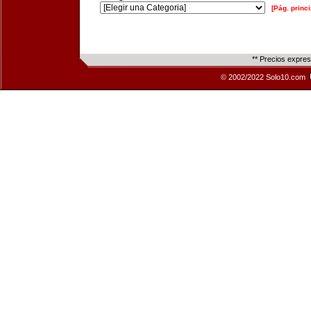
[Pág. princi
** Precios expre
© 2002/2022 Solo10.com