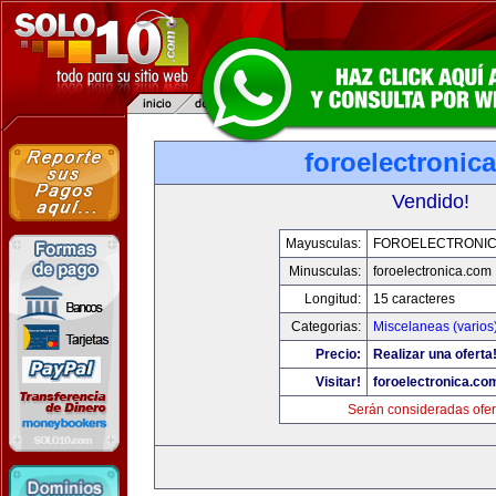
foroelectronic
Vendido!
Mayusculas:
FOROELECTRONIC
Minusculas:
foroelectronica.com
Longitud:
15 caracteres
Categorias:
Miscelaneas (varios
Precio:
Realizar una oferta
Visitar!
foroelectronica.co
Serán consideradas ofer