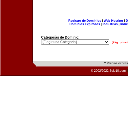
Registro de Dominios
|
Web Hosting
|
D
Dominios Expirados
|
Industrias
|
Indu
Categorías de Dominio:
[Pág. princi
** Precios expre
© 2002/2022 Solo10.com