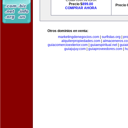
COMPRAR AHORA
Precio $
899.00
Precio 
COMPRAR AHORA
Otros dominios en venta:
marketingdenegocios.com
|
surfistas.org
|
pr
alquilerpropiedades.com
|
almaceneros.c
guiacomercioexterior.com
|
guiaespiritual.net
|
guia
guiajujuy.com
|
guiaproveedores.com
|
h